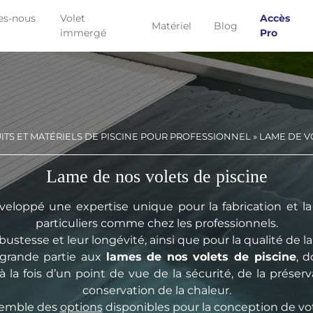
s-nous
Volet
Accès
Matériel
Blog
immergé
Pro
TS ET MATÉRIELS DE PISCINE POUR PROFESSIONNEL
»
LAME DE V
Lame de nos volets de piscine
eloppé une expertise unique pour la fabrication et la
particuliers comme chez les professionnels.
ustesse et leur longévité, ainsi que pour la qualité de la
 grande partie aux
lames de nos volets de piscine
, 
 la fois d’un point de vue de la sécurité, de la préserva
conservation de la chaleur.
semble des
options
disponibles pour la conception de vot