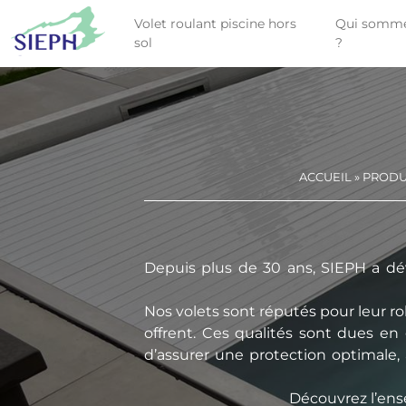
Volet roulant piscine hors
Qui somme
sol
?
ACCUEIL
»
PRODUI
Depuis plus de 30 ans, SIEPH a dév
Nos volets sont réputés pour leur rob
offrent. Ces qualités sont dues en
d’assurer une protection optimale, à
Découvrez l’en