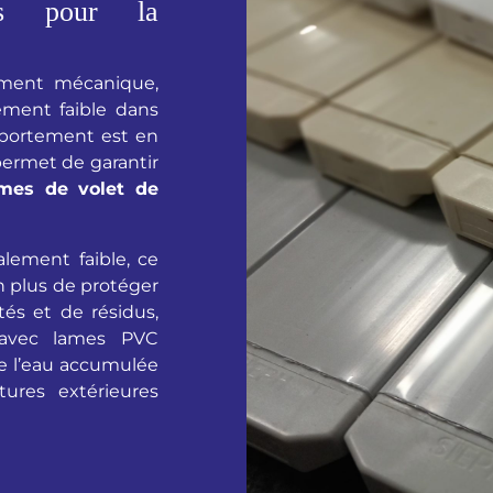
es pour la
ment mécanique,
ement faible dans
mportement est en
permet de garantir
mes de volet de
lement faible, ce
en plus de protéger
és et de résidus,
 avec lames PVC
e l’eau accumulée
ures extérieures