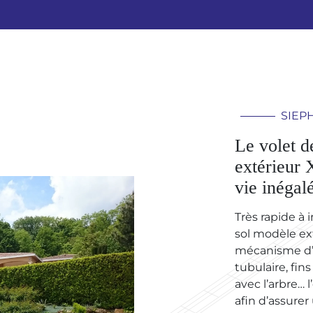
SIEP
Le volet d
extérieur 
vie inégal
Très rapide à i
sol modèle ext
mécanisme d’
tubulaire, fin
avec l’arbre…
afin d’assure