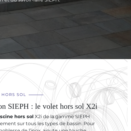
 HORS SOL
on SIEPH : le volet hors sol X2i
iscine hors sol
X2i de la gamme SIEPH
idement sur tous les types de bassin. Pour
noblesse de l’inox, ajoute une touche