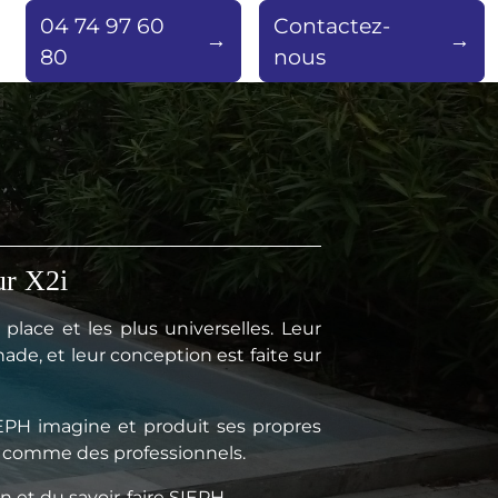
04 74 97 60
Contactez-
80
nous
ur X2i
 place et les plus universelles. Leur
nade, et leur conception est faite sur
IEPH imagine et produit ses propres
ers comme des professionnels.
n et du savoir-faire SIEPH.