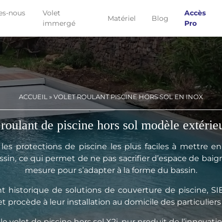
s-nous
Volet
Accès
Matériel
Blog
immergé
Pro
ACCUEIL
»
VOLET ROULANT PISCINE HORS SOL EN INOX
 roulant de piscine hors sol modèle extérie
les protections de piscine les plus faciles à mettre en
 bassin, ce qui permet de ne pas sacrifier d’espace de baig
mesure pour s’adapter à la forme du bassin.
t historique de solutions de couverture de piscine, S
et procède à leur installation au domicile des particuli
e volet de piscine hors sol X2i, pur produit de l’innovatio