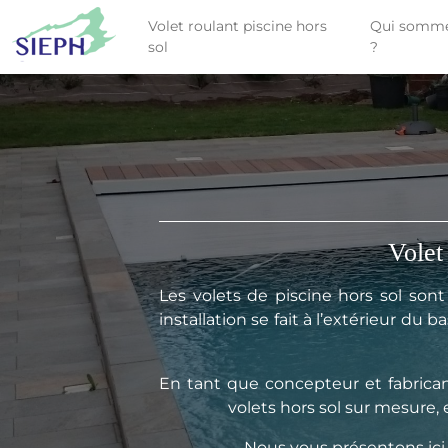
Volet roulant piscine hors
Qui somme
sol
?
Volet
Les volets de piscine hors sol sont 
installation se fait à l’extérieur du
En tant que concepteur et fabrican
volets hors sol sur mesure, 
Nous vous présentons ici l