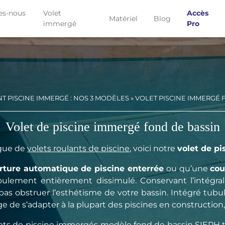
s-nous
Volet
Accès
Matériel
Blog
immergé
Pro
T PISCINE IMMERGÉ : NOS 3 MODÈLES
»
VOLET PISCINE IMMERGÉ 
Volet de piscine immergé fond de bassin
ogue de
volets roulants de piscine
, voici notre
volet de p
rture automatique de piscine enterrée
ou qu’une
cou
roulement entièrement dissimulé. Conservant l’intégra
 obstruer l’esthétisme de votre bassin. Intégré tubula
e de s’adapter à la plupart des piscines en constructio
 volets de piscine immergés modèle fond de bassin SIEPH 