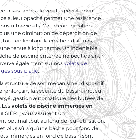
 pour ses lames de volet : spécialement
cela, leur opacité permet une résistance
ons ultra-violets. Cette configuration
lus une diminution de déperdition de
, tout en limitant la création d’algues,
i une tenue à long terme. Un indéniable
âche de piscine enterrée ne peut garantir,
etrouve également sur nos
volets de
rgés sous plage
.
la structure de son mécanisme : dispositif
e renforçant la sécurité du bassin, moteur
rgé, gestion automatique des butées de
… Les
volets de piscine immergés en
in
SIEPH vous assurent un
 optimal tout au long de leur utilisation.
s et plus sûrs qu’une bâche pour fond de
volets immergés en fond de bassin sont