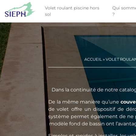
Volet roulant piscine hors
Qui somme
sol
?
ACCUEIL
»
VOLET ROULAN
Dans la continuité de notre catal
De la même manière qu’une
couve
de volet offre un dispositif de dé
système permet également de ne pas
modèle fond de bassin ont l’avantag
Simples et rapides à installer, les