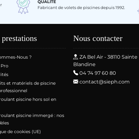
QUALITÉ
r
Fabricant de volets de piscines depuis 1992.
 prestations
Nous contacter
ZA Bel Air - 38110 Sainte
ommes-Nous ?
Blandine
 Pro
04 74 97 60 80
ités
contact@sieph.com
ts et matériels de piscine
professionnel
roulant piscine hors sol en
roulant piscine immergé : nos
èles
que de cookies (UE)