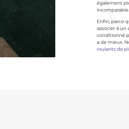
également plu
incomparable
Enfin, parce 
associer à u
conditionné p
a de mieux. 
roulants de p