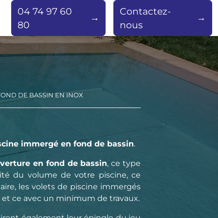
04 74 97 60
Contactez-
80
nous
FOND DE BASSIN EN INOX
iscine immergé en fond de bassin
.
verture en fond de bassin
, ce type
lité du volume de votre piscine, ce
ire, les volets de piscine immergés
n, et ce avec un minimum de travaux.
tirent également leur épingle du jeu