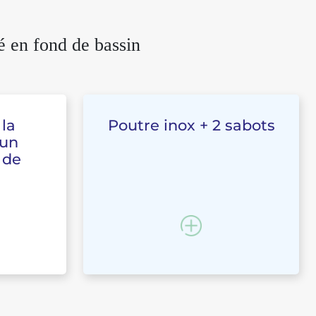
é en fond de bassin
 la
Poutre inox + 2 sabots
'un
 de