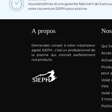
Vous bénéficiez d'une garantie fabricant de 5 ans su
votre couverture SIEPH pour piscine.
A propos
Nos
Demandez conseil à votre installateur
Qui S
agréé SIEPH : c’est un professionnel de
Accès
la piscine qui connaît parfaitement
nos produits.
Actual
Produi
pour 
Volet 
inox
Volet 
3 mod
Politi