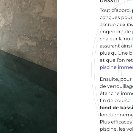
Tout d’abord,
conçues pour 
accrue aux ray
engendre de p
chaleur la nuit
assurant ains
plus qu’une b
et que l’on r
piscine imme
Ensuite, pour 
de verrouillag
étanche imme
fin de course
fond de bass
fonctionnement
Plus efficace
piscine, les 